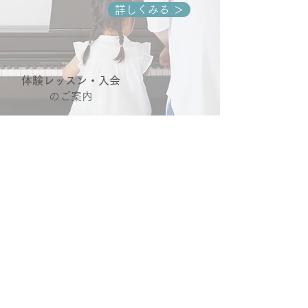
詳しくみる ＞
体験レッスン・入会
のご案内
詳しくみる ＞
​アクセス・営業時間
海浜幕張駅北口から徒歩1分！
マリンミュージックスクール
​住所 ：〒261-0021